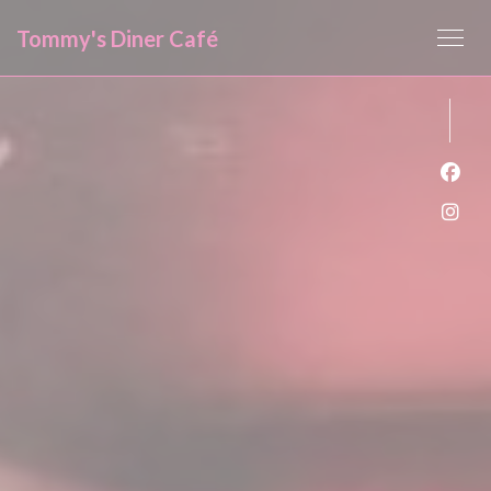
Cookies beheer paneel
Tommy's Diner Café
Face
Inst