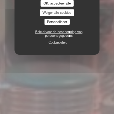
OK, accepteer alle
Weiger alle cookies
Personaliseer
Beleid voor de bescherming van
persoonsgegevens
Cookiebeleid