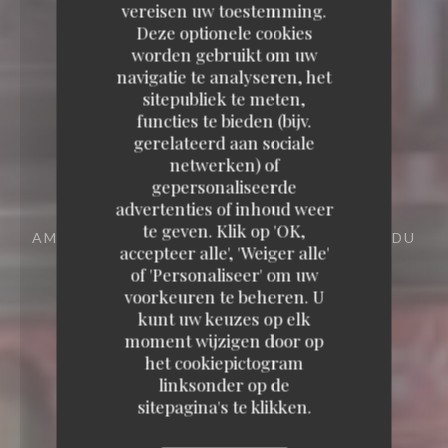
vereisen uw toestemming.
Deze optionele cookies
worden gebruikt om uw
navigatie te analyseren, het
sitepubliek te meten,
functies te bieden (bijv.
gerelateerd aan sociale
Tommy's Diner Café
netwerken) of
gepersonaliseerde
advertenties of inhoud weer
Tommy's Diner Café
te geven. Klik op 'OK,
AMERICAN DINER
49 RUE MICHEL-ANGE - DU
accepteer alle', 'Weiger alle'
PARC 97438 SAINTE-MARIE
of 'Personaliseer' om uw
voorkeuren te beheren. U
kunt uw keuzes op elk
moment wijzigen door op
het cookiepictogram
linksonder op de
sitepagina's te klikken.