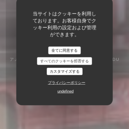
当サイトはクッキーを利用し
ております。お客様自身でク
ッキー利用の設定および管理
ができます。
Tommy's Diner Café
Tommy's Diner Café
全てに同意する
アメリカンダイナー
49 RUE MICHEL-ANGE - DU
すべてのクッキーを拒否する
PARC 97438 SAINTE-MARIE
カスタマイズする
プライバシーポリシー
undefined