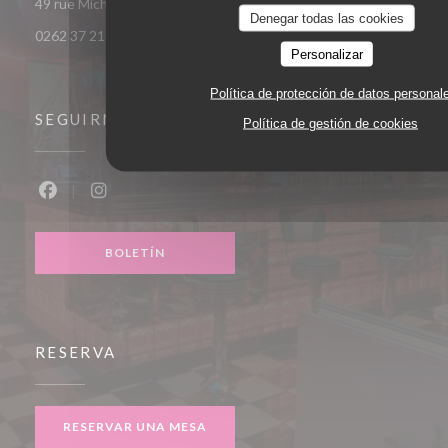
((abre en una nu
49 rue Michel-Ange - Du Parc 97438 Sainte-Marie
Denegar todas las cookies
0262 37 21 77
Personalizar
Política de protección de datos personal
SEGUIRNOS
Política de gestión de cookies
Facebook ((abre en una nueva ventana))
Instagram ((abre en una nueva ventana))
BOLETÍN
RESERVA
RESERVAR UNA MESA