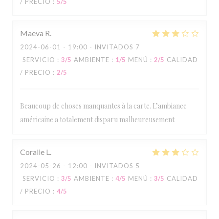
/ PRECIO
:
5
/5
Maeva
R
2024-06-01
- 19:00 - INVITADOS 7
SERVICIO
:
3
/5
AMBIENTE
:
1
/5
MENÚ
:
2
/5
CALIDAD
/ PRECIO
:
2
/5
Beaucoup de choses manquantes à la carte. L’ambiance
américaine a totalement disparu malheureusement
Coralie
L
2024-05-26
- 12:00 - INVITADOS 5
SERVICIO
:
3
/5
AMBIENTE
:
4
/5
MENÚ
:
3
/5
CALIDAD
Tommy's Diner Café
/ PRECIO
:
4
/5