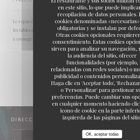
El restaurante y sus socios utilizan c
/ PRECIO
:
3
/5
en este sitio, lo que puede implicar
recopilación de datos personales. 
cookies denominadas «necesarias»
Le repas était excellent le personnel aimable Point négatif,
obligatorias y se instalan por defe
les tables intérieurs sont à revoir, une bonne remise en état
Otras cookies opcionales requiere
à envisager
consentimiento. Estas cookies opcio
sirven para analizar su navegación,
la audiencia del sitio, ofrecer
1
2
3
funcionalidades (por ejemplo,
relacionadas con redes sociales) o m
publicidad o contenidos personaliz
Haga clic en 'Aceptar todo', 'Rechazar
o 'Personalizar' para gestionar s
preferencias. Puede cambiar sus op
en cualquier momento haciendo clic 
icono de cookie en la parte inferi
izquierda de las páginas del sitio
DIRECCIÓN
OK, aceptar todas