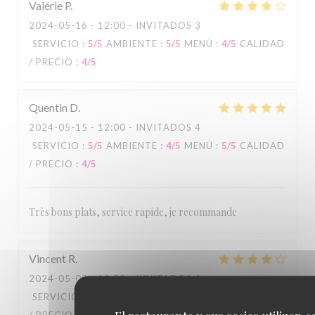
Valérie
P
2024-05-16
- 12:00 - INVITADOS 3
SERVICIO
:
5
/5
AMBIENTE
:
5
/5
MENÚ
:
4
/5
CALIDAD
/ PRECIO
:
4
/5
Quentin
D
2024-05-15
- 12:00 - INVITADOS 4
SERVICIO
:
5
/5
AMBIENTE
:
4
/5
MENÚ
:
5
/5
CALIDAD
/ PRECIO
:
4
/5
Très bons plats, service rapide, je recommande
Vincent
R
2024-05-09
- 19:00 - INVITADOS 4
SERVICIO
:
4
/5
AMBIENTE
:
3
/5
MENÚ
:
4
/5
CALIDAD