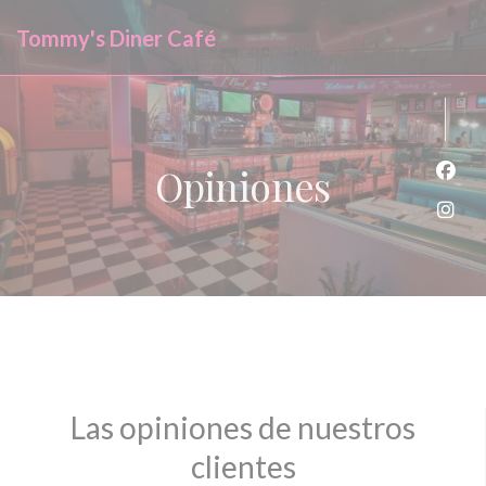
Personalización de sus opciones de cookies
Tommy's Diner Café
Opiniones
Face
Inst
Las opiniones de nuestros
clientes