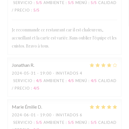
SERVICIO
:
5
/5
AMBIENTE
:
5
/5
MENÚ
:
5
/5
CALIDAD
/ PRECIO
:
5
/5
Je recommande ce restaurant car il est chaleureux,
accueillant et la carte est variée. Sans oublier l'équipe et les
cuistos. Bravo à tous.
Jonathan
R
2024-05-31
- 19:00 - INVITADOS 4
SERVICIO
:
4
/5
AMBIENTE
:
4
/5
MENÚ
:
4
/5
CALIDAD
/ PRECIO
:
4
/5
Marie Émilie
D
2024-06-01
- 19:00 - INVITADOS 6
SERVICIO
:
5
/5
AMBIENTE
:
5
/5
MENÚ
:
5
/5
CALIDAD