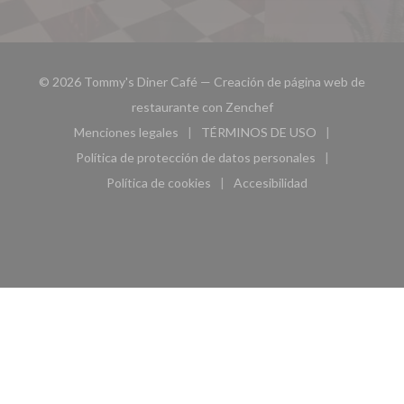
© 2026 Tommy's Diner Café — Creación de página web de
((abre en una nueva ven
restaurante con
Zenchef
Menciones legales
TÉRMINOS DE USO
((abre en una nueva ventana))
((abre en una nueva ven
Política de protección de datos personales
((abre en una nueva ventana))
Política de cookies
Accesibilidad
((abre en una nueva ventana))
((abre en una nueva ven