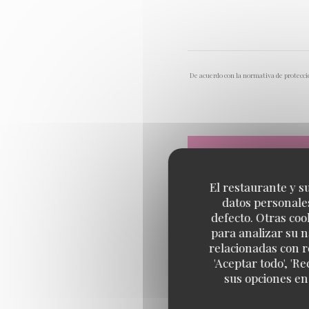
De acuerdo con la normativa de protecció
El restaurante y su
datos personales
defecto. Otras coo
para analizar su n
relacionadas con r
'Aceptar todo', 'R
sus opciones en