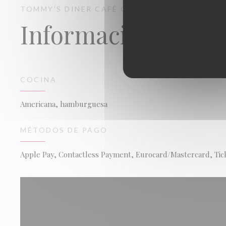
TOMMY'S DINER CAFÉ
CENAS AMERICANAS
SA
Información gener
COCINA
Americana, hamburguesa
MÉTODOS DE PAGO
Apple Pay, Contactless Payment, Eurocard/Mastercard, Ticke