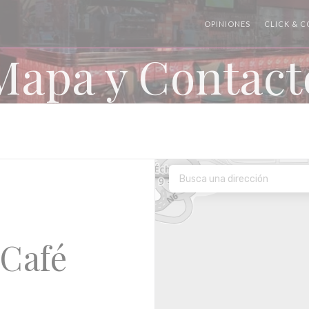
OPINIONES
CLICK & 
Mapa y Contact
Café
(abre en una nueva ventana))