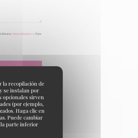
 Robinson:
listarobinson.es
. Para
r la recopilación de
y se instalan por
s opcionales sirven
dades (por ejemplo,
zados. Haga clic en
cias. Puede cambiar
a parte inferior