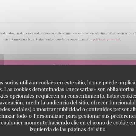
n de datos, puede ejercer su derecho a no recibir comunicaciones comerciales inscribiéndose en la Lista
más información sobre el tratamiento de sus datos, consulte nuestra
política de privacidad
.
s socios utilizan cookies en este sitio, lo que puede implica
. Las cookies denominadas «necesarias» son obligatorias 
kies opcionales requieren su consentimiento. Estas cookie
avegación, medir la audiencia del sitio, ofrecer funcionali
edes sociales) o mostrar publicidad o contenidos personali
echazar todo' o 'Personalizar' para gestionar sus preferen
 cualquier momento haciendo clic en el icono de cookie en l
Tommy's Diner Café
izquierda de las páginas del sitio.