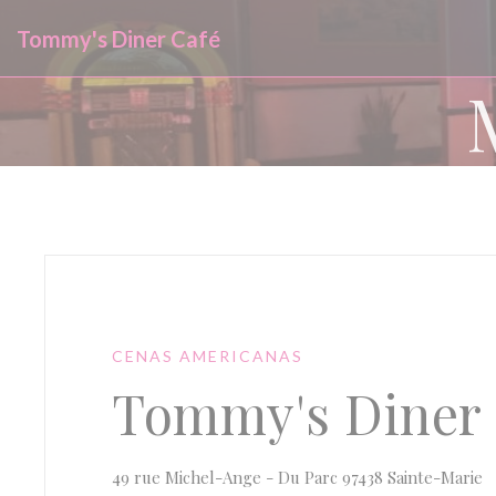
Personalización de sus opciones de cookies
Tommy's Diner Café
CENAS AMERICANAS
Tommy's Diner 
(
49 rue Michel-Ange - Du Parc 97438 Sainte-Marie