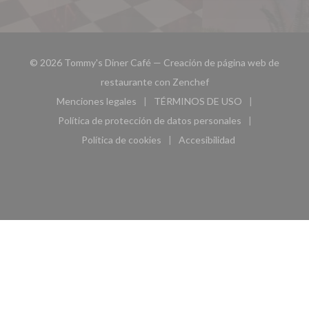
© 2026 Tommy's Diner Café — Creación de página web de
((abre en una nueva ven
restaurante con
Zenchef
Menciones legales
TÉRMINOS DE USO
((abre en una nueva ventana))
((abre en una nueva ven
Política de protección de datos personales
((abre en una nueva ventana))
Política de cookies
Accesibilidad
((abre en una nueva ventana))
((abre en una nueva ven