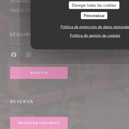
((abre en una nu
49 rue Michel-Ange - Du Parc 97438 Sainte-Marie
Denegar todas las cookies
0262 37 21 77
Personalizar
Política de protección de datos personal
SEGUIRNOS
Política de gestión de cookies
Facebook ((abre en una nueva ventana))
Instagram ((abre en una nueva ventana))
BOLETÍN
RESERVA
RESERVAR UNA MESA