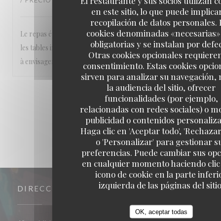
El restaurante y sus socios utilizan c
/ PRECIO
:
3
/5
en este sitio, lo que puede implicar
recopilación de datos personales. 
cookies denominadas «necesarias»
Le repas était excellent le personnel aimable Point négatif,
obligatorias y se instalan por defe
les tables intérieurs sont à revoir, une bonne remise en état
Otras cookies opcionales requiere
à envisager
consentimiento. Estas cookies opcio
sirven para analizar su navegación,
la audiencia del sitio, ofrecer
1
2
3
funcionalidades (por ejemplo,
relacionadas con redes sociales) o m
publicidad o contenidos personaliz
Haga clic en 'Aceptar todo', 'Rechazar
o 'Personalizar' para gestionar s
preferencias. Puede cambiar sus op
en cualquier momento haciendo clic 
icono de cookie en la parte inferi
izquierda de las páginas del sitio
DIRECCIÓN
OK, aceptar todas