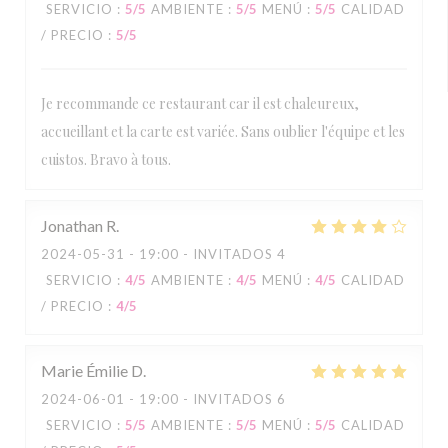
SERVICIO
:
5
/5
AMBIENTE
:
5
/5
MENÚ
:
5
/5
CALIDAD
/ PRECIO
:
5
/5
Je recommande ce restaurant car il est chaleureux,
accueillant et la carte est variée. Sans oublier l'équipe et les
cuistos. Bravo à tous.
Jonathan
R
2024-05-31
- 19:00 - INVITADOS 4
SERVICIO
:
4
/5
AMBIENTE
:
4
/5
MENÚ
:
4
/5
CALIDAD
/ PRECIO
:
4
/5
Marie Émilie
D
2024-06-01
- 19:00 - INVITADOS 6
SERVICIO
:
5
/5
AMBIENTE
:
5
/5
MENÚ
:
5
/5
CALIDAD