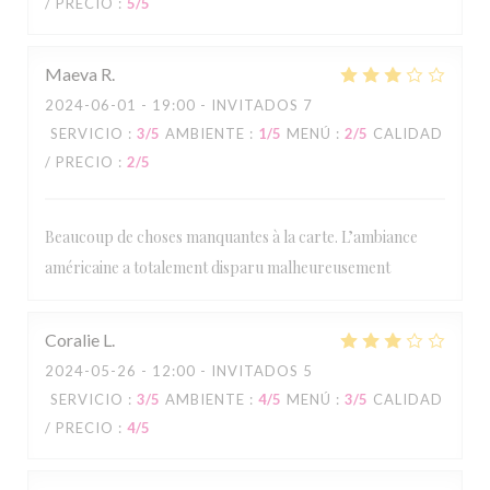
/ PRECIO
:
5
/5
Maeva
R
2024-06-01
- 19:00 - INVITADOS 7
SERVICIO
:
3
/5
AMBIENTE
:
1
/5
MENÚ
:
2
/5
CALIDAD
/ PRECIO
:
2
/5
Beaucoup de choses manquantes à la carte. L’ambiance
américaine a totalement disparu malheureusement
Coralie
L
2024-05-26
- 12:00 - INVITADOS 5
SERVICIO
:
3
/5
AMBIENTE
:
4
/5
MENÚ
:
3
/5
CALIDAD
Tommy's Diner Café
/ PRECIO
:
4
/5