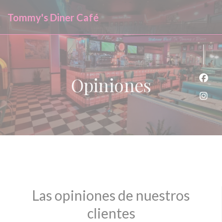
Personalización de sus opciones de cookies
Tommy's Diner Café
Opiniones
Face
Inst
Las opiniones de nuestros
clientes