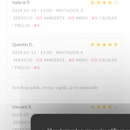
Valérie
P
2024-05-16
- 12:00 - INVITADOS 3
SERVICIO
:
5
/5
AMBIENTE
:
5
/5
MENÚ
:
4
/5
CALIDAD
/ PRECIO
:
4
/5
Quentin
D
2024-05-15
- 12:00 - INVITADOS 4
SERVICIO
:
5
/5
AMBIENTE
:
4
/5
MENÚ
:
5
/5
CALIDAD
/ PRECIO
:
4
/5
Très bons plats, service rapide, je recommande
Vincent
R
2024-05-09
- 19:00 - INVITADOS 4
SERVICIO
:
4
/5
AMBIENTE
:
3
/5
MENÚ
:
4
/5
CALIDAD